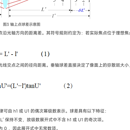
图3 轴上点球差示意图
点沿光轴方向的距离差。其符号规则约定为：若实际焦点位于理想焦
光线交点之间的径向距离。垂轴球差直接决定了像面上的弥散斑大小
规律可由 h1 或 U1 的偶次幂级数表示。球差具有以下特征：
δL′ 保持不变，故级数展开式中不含 h1 或 U1 的奇次项。
时球差为 0 ，因此展开式中无常数项。