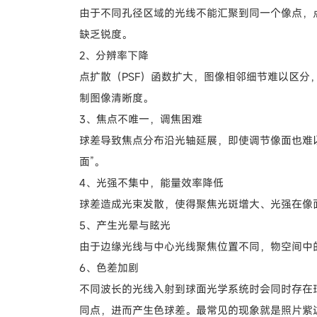
由于不同孔径区域的光线不能汇聚到同一个像点，
缺乏锐度。
2、分辨率下降
点扩散（PSF）函数扩大，图像相邻细节难以区
制图像清晰度。
3、焦点不唯一，调焦困难
球差导致焦点分布沿光轴延展，即使调节像面也难
面”。
4、光强不集中，能量效率降低
球差造成光束发散，使得聚焦光斑增大、光强在像
5、产生光晕与眩光
由于边缘光线与中心光线聚焦位置不同，物空间中
6、色差加剧
不同波长的光线入射到球面光学系统时会同时存在
同点，进而产生色球差。最常见的现象就是照片紫