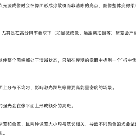
点光源成像时会在像面形成弥散斑而非清晰的亮点，图像整体变得柔
分，尤其是在高分辨率要求下（如显微成像、远距离拍摄等）球差会严
以使整个图像都处于清晰状态，只能在模糊的像面中找到一个“折中
面上分布不均匀，影响激光聚焦等需要高能量密度的场景。
的强光会在像平面上形成额外的亮斑。
球差和色差，且两种像差大小均与波长相关，导致不同颜色的光会聚
边。