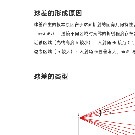
球差的形成原因
球差产生的根本原因在于球面折射的固有几何特性。当
= n₂sinθ₂），透镜不同区域对光线的折射程度存
近轴区域（光线高度 h 较小）：入射角 θ₁ 接近 0
边缘区域（ h 较大）：入射角 θ₁显著增大，sin
球差的类型