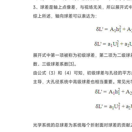
3、球差是轴上点像差，与视场无关，所以展开式中没有
综上所述，轴向球差可以表达为：
展开式中第一项被称为初级球差，第二项为二级球差
数、三级球差系数[3]。
由公式（3）和（4）可知，初级球差与孔径的平
主导，大孔径系统中高级球差也相当重要。常见光
光学系统的总球差为系统每个折射面对球差的贡献