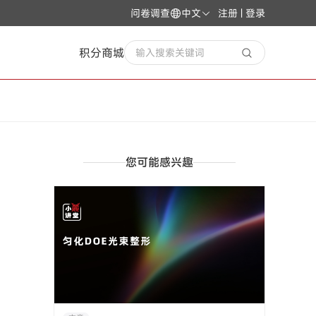
问卷调查
中文
注册 | 登录
积分商城
输入搜索关键词
您可能感兴趣