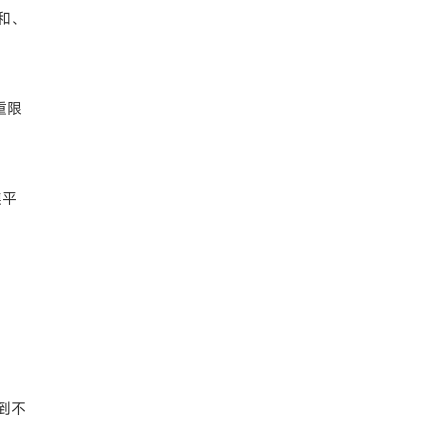
和、
重限
焦平
到不