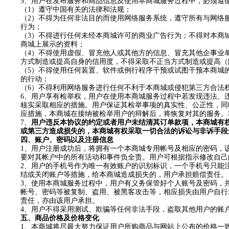
5
、用户在发布服务和商品信息及使用本商城服务过程中，必须遵
（
1
）遵守中国有关的法律和法规；
（
2
）不得为任何非法目的而使用网络服务系统，遵守所有与网络
行为；
（
3
）不得进行任何未经本商城许可的商业广告行为；不得对本商
商城上展示的资料；
（
4
）不得使用虚假、冒充他人或其他方的信息、冒充其他企事业
方式制造或提高自身的信用度，不得采取不正当方式制造或提高（
（
5
）不得使用任何装置、软件或例行程序干预或试图干预本商城
的行动；
（
6
）不得利用网络服务进行任何不利于本商城或侵犯第三方合法
6
、用户享有检举权，用户在使用本商城服务过程中若发现违法、
核实采取相应的措施。用户保证其检举事项的真实性、公正性，同
应措施，本商城在接纳被检举用户的辩解后，将恢复对其的服务。
7
、
用户违反本
协议
的约定或者用户未结清其订单款项，本商城有
或第三方造成损失的，本商城有权采取一切合法的诉讼与非诉手段
四、账户、密码以及注册信息
1
、用户注册成功后，将拥有一个本商城专用帐号及相应的密码，
要对其帐户中的所有活动和事件负全责。用户可根据指示修改自己
2
、用户的手机号作为唯一有效账户的识别标识，一个手机号只能
结或关闭账户等措施，给本商城造成损失的，用户承担赔偿责任。
3
、使用本商城服务过程中，用户有义务保管好个人账号及密码，
帐号、密码等被复制、盗用、被黑客攻击等，相应损失由用户自行
责任，亦由该用户承担。
4
、用户不得采用测试、欺骗等任何非法手段，盗取其他用户的账
五
、商品价格及价格变化
1
、本商城将尽最大努力保证用户所购商品与网站上公布的价格一