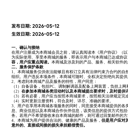
发布日期: 2026-05-12
生效日期: 2026-05-12
一、确认与接纳
在用户注册成为本商城会员之前，请认真阅读本《
用户协议
》（以
为实际使用、享受本商城的服务，即表示用户与本商城已达成协议
容，用户应重点阅读。
本商城及涉及到的产品、服务、相关软件的
二、服务保护条款
1
、本商城服务仅供依法能够且有权订立具有法律约束力合约的自
组织。用户违反本项条件，本商城可随时、全权决定拒绝向其提供
2
、考虑到本商城产品及服务的特性，用户同意：
（
1
）自备设备，包括
PC
、调制解调器及配备上网装置，负担上网
（
2
）
在参加本商城各类活动时以及本商城提出要求时，及时提供
（
3
）若有必要，用户应当按照本商城要求，按照相关法律规定完
（
4
）实时更新注册资料，符合及时、详尽、准确的要求。
3
、用户在享用本商城各项服务的同时，同意接受本商城提供的各
息、商业信息以及本商城合作伙伴信息，该类信息的提供方式包括
务。若用户不希望接收来自本商城的邮件，则可通过回复邮件的方
4
、本商城为用户提供合法的、健康的产品及服务，
但是用户应对
意外的、直接或间接的损失承担赔偿责任。