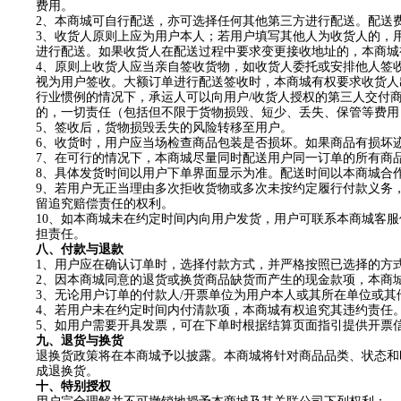
费用。
2
、本商城可自行配送，亦可选择任何其他第三方进行配送。配送
3
、收货人原则上应为用户本人；若用户填写其他人为收货人的，
进行配送。如果收货人在配送过程中要求变更接收地址的，本商城
4
、原则上收货人应当亲自签收货物，如收货人委托或安排他人签
视为用户签收。大额订单进行配送签收时，本商城有权要求收货人
行业惯例的情况下，承运人可以向用户
/
收货人授权的第三人交付
的，一切责任（包括但不限于货物损毁、短少、丢失、保管等费用
5
、签收后，货物损毁丢失的风险转移至用户。
6
、收货时，用户应当场检查商品包装是否损坏。如果商品有损坏
7
、在可行的情况下，本商城尽量同时配送用户同一订单的所有商
8
、具体发货时间以用户下单界面显示为准。配送时间以本商城合
9
、若用户无正当理由多次拒收货物或多次未按约定履行付款义务
留追究赔偿责任的权利。
10
、如本商城未在约定时间内向用户发货，用户可联系本商城客服
担责任。
八
、付款与退款
1
、用户应在确认订单时，选择付款方式，并严格按照已选择的方
2
、因本商城同意的退货或换货商品缺货而产生的现金款项，本商
3
、无论用户订单的付款人
/
开票单位为用户本人或其所在单位或其
4
、若用户未在约定时间内付清款项，本商城有权追究其违约责任
5
、如用户需要开具发票，可在下单时根据结算页面指引提供开票
九
、退货与换货
退换货政策将在本商城予以披露。本商城将针对商品品类
、
状态和
成退换货。
十、特别授权