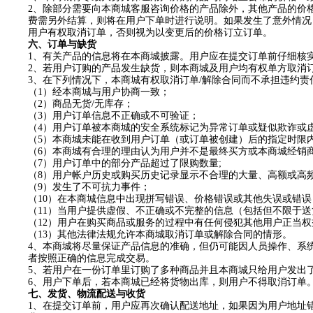
2
、除部分需要向本商城客服咨询价格的产品除外，其他产品的价
费需另外结算，则将在用户下单时进行说明
。如果发生了意外情况
用户有权取消订单，否则视为以变更后的价格订立订单。
六
、订单与缺货
1
、有关产品的信息将在本商城披露。用户应在提交订单前仔细核
2
、若用户订购的产品发生缺货，则本商城及用户均有权单方取消
3
、在下列情况下，本商城有权取消订单
/
解除合同而不承担违约责
（
1
）经本商城与用户协商一致；
（
2
）商品无货
/
无库存；
（
3
）用户订单信息不正确或不可验证；
（
4
）用户订单被本商城的安全系统标记为异常订单或疑似欺诈或
（
5
）本商城未能在收到用户订单（或订单被创建）后的指定时限
（
6
）本商城有合理的理由认为用户并不是最终买方或本商城经销
（
7
）用户订单中的部分产品超过了限购数量
;
（
8
）用户帐户历史或购买历史记录显示不合理的大量、高额或高
（
9
）发生了不可抗力事件；
（
10
）在本商城信息中出现拼写错误、价格错误或其他失误或错误
（
11
）当用户提供虚假、不正确或不完整的信息（包括但不限于送
（
12
）用户在购买商品或服务的过程中有任何侵犯其他用户正当权
（
13
）其他法律法规允许本商城取消订单或解除合同的情形。
4
、本商城将尽量保证产品信息的准确，但仍可能因人员操作、系
者按照正确的信息完成交易。
5
、若用户在一份订单里订购了多种商品并且本商城只给用户发出
6
、用户下单后，若本商城已经将货物出库，则用户不得取消订单
七
、发货、物流配送与收货
1
、在提交订单前，用户应再次确认配送地址，如果因为用户地址