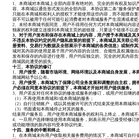
1
、本商城对本商城上全部内容享有绝对的、完全的所有权及知识
容、本商城以通告形式发出的全部内容、
本协议
第二条
“服务保护
只能在本商城和权利人的授权下才能使用这些内容，而不能擅自复
容不可以被用于任何可能引起消费者对本商城服务产生混淆或者贬
2
、未经本商城书面同意，用户不得用任何方式对本商城网站内容
独家的权利建立连接到本商城主页的超链接，只要这个链接不以虚
3
、对于用户发布和保存在本商城上的内容，用户授予本商城及其
不违反
本协议
约定的用户隐私政策的前提下，本商城及其关联公司
册资料、交易行为数据及全部展示于本商城的各类信息）或制作其
城对其内容的使用是基于用户对内容的合法性、合规性及权属做出
发布和保存的内容进行使用，用户均应独立的、完全的对其内容负
商城因此遭受的损失。
十
三
、
本协议
的修订
1
、
用户接受，随着市场环境、网络环境以及本商城自身发展，本
商城网站予以公布。
2
、用户接受，本商城为了保障公司业务发展和调整的自主权，拥
户必须在同意
本协议
的前提下，本商城才开始对用户提供服务。
3
、用户若反对任何
本协议
的修改或服务的修订，或用户对后继的
（
1
）不再使用本商城和
/
或本商城的服务；
（
2
）自行注销账户，或以其他被许可的方式结束其使用本商城和
/
（
3
）书面通知本商城停止对其的服务。
结束用户服务后，用户使用本商城服务的权利马上终止，本商城不
4
、一旦用户选择继续使用本商城服务，则表示用户已接受经修订
或功能增强的新内容均受
本协议
约束。
十
四
、服务的中断和终止
1
、在本商城未向用户收取相关服务费用的情况下，本商城可自行