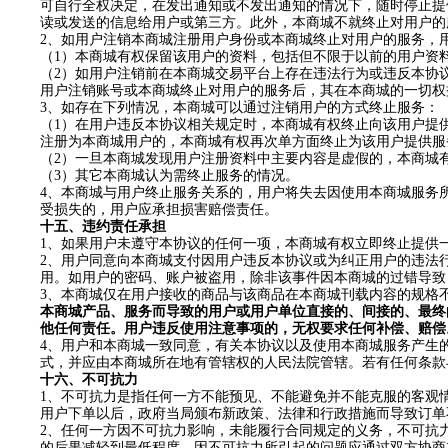
可自行全权决定，在发出通知或不发出通知的情况下，随时停止提
读或发送的信息给用户或第三方。此外，本商城不就终止对用户的
2
、如用户注销本商城注册用户身份或本商城终止对用户的服务，
（
1
）本商城有权保留该用户的资料，包括但不限于以前的用户资
（
2
）如用户注销前在本商城交易平台上存在违法行为或违反
本协
用户注销账号或本商城终止对用户的服务后，其在本商城的一切权
3
、如存在下列情况，本商城可以通过注销用户的方式终止服务：
（
1
）在用户违反
本协议
相关规定时，本商城有权终止向该用户提
注册为本商城用户的，本商城有权再次单方面终止为该用户提供服
（
2
）一旦本商城发现用户注册资料中主要内容是虚假的，本商城
（
3
）其它本商城认为需终止服务的情况。
4
、本商城与用户终止服务关系的，用户将失去因使用本商城服务
受损失的，用户应承担损害赔偿责任。
十
五
、违约责任承担
1
、如果用户未遵守
本协议
的任何一项，本商城有权立即终止提供
2
、用户同意向本商城支付因用户违反
本协议
或为纠正用户的违法
用。如用户的密码、账户被盗用，除非该事件因本商城的过错导致
3
、本商城仅在用户接收的商品与该商品在本商城刊载内容的规格
本商城产品、服务而导致的用户或用户单位直接的、间接的、最终
他任何责任。用户违反使用注意事项的，无权要求任何补偿、赔偿
4
、用户和本商城一致同意，有关
本协议
以及使用本商城服务产生
式，并应由本商城所在地有管辖权的人民法院管辖。若有任何条款
十
六
、不可抗力
1
、
不可抗力是指任何一方不能预见、不能避免并不能克服的客观
用户下单
以后，政府当局颁布新政策、法律和行政措施而导致
订单
2
、
任何一方因不可抗力影响，未能履行合同规定的义务，不可抗
的后果减轻到最低程度。因不可抗力所引起的问题应通过双方协商