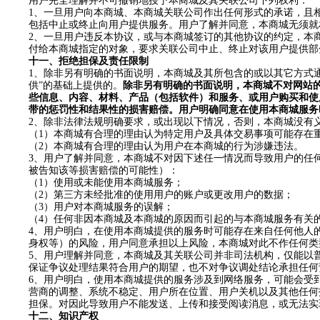
用户完全理解并不可撤销地授予本商城及其关联公司下列权利：
1
、一旦用户向本商城、本商城关联公司作出任何形式的承诺，且
包括中止或终止向用户提供服务。用户了解并同意，本商城无须就
2
、一旦用户违反
本协议
，或与本商城签订的其他协议的约定，本
付给本商城指定的对象，要求关联公司中止、终止对该用户提供部
十
一
、拒绝担保及责任限制
1
、除非另有明确的书面说明，本商城及其所包含的或以其它方式通
供”的基础上提供的。
除非另有明确的书面说明，本商城不对网站
些信息、内容、材料、产品（包括软件）和服务、或用户购买和使
带的惩罚性和结果性的损害赔偿。用户明确同意在使用本商城服务
2
、除非法律法规明确要求，或出现以下情况，否则，本商城没有
（
1
）本商城有合理的理由认为特定用户及具体交易事项可能存在
（
2
）本商城有合理的理由认为用户在本商城的行为涉嫌违法。
3
、用户了解并同意，本商城不对因下述任一情况而导致用户的任
被告知该等损害赔偿的可能性）：
（
1
）使用或未能使用本商城服务；
（
2
）第三方未经批准的使用用户的账户或更改用户的数据；
（
3
）用户对本商城服务的误解；
（
4
）任何非因本商城及本商城的原因而引起的与本商城服务有关
4
、用户明白，在使用本商城提供的服务时可能存在来自任何他人
身权等）的风险，用户同意承担以上风险，本商城对此不作任何类
5
、用户理解并同意，本商城及其关联公司并非司法机构，仅能以
保证争议处理结果符合用户的期望，也不对争议调处结论承担任何
6
、用户明白，使用本商城提供的服务涉及到网络服务，可能会受
营商的调整、系统不稳定、用户所在位置、用户关机以及其他任何
担保。对因此导致用户不能发送、上传和接受阅读消息，或无法实
十
二
、知识产权