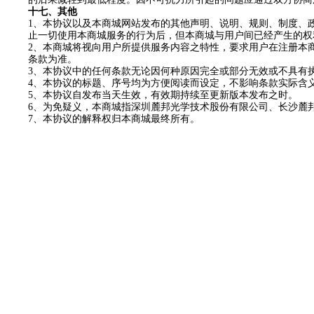
十
七
、其他
1
、
本协议
以及本商城网站发布的其他声明、说明、规则、制度、
止一切使用本商城服务的行为后，但本商城与用户间已经产生的权
2
、本商城将视向用户所提供服务内容之特性，要求用户在注册本
条款为准。
3
、
本协议
中的任何条款无论因何种原因完全或部分无效或不具有
4
、
本协议
的标题、序号均为方便阅读而设定，不影响条款实际含
5
、
本协议
自发布当天生效，有效期持续至更新版本发布之时。
6
、为免疑义，本商城指深圳麓邦
光学
技术
股份
有限公司、长沙麓
7
、
本协议
的解释权归本商城最终所有。