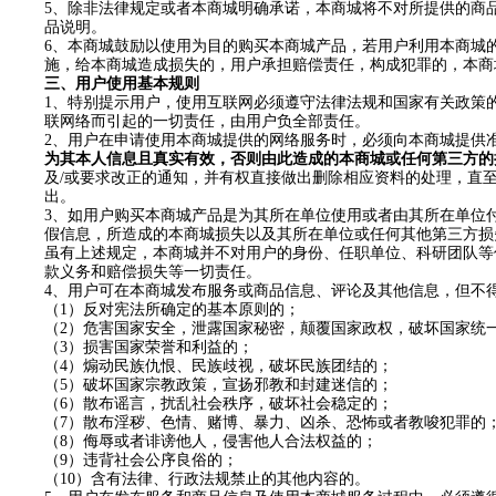
5
、除非法律规定或者本商城明确承诺，本商城将不对所提供的商
品说明。
6
、本商城鼓励以使用为目的购买本商城产品，若用户利用本商城
施，给本商城造成损失的，用户承担赔偿责任，构成犯罪的，本商
三、用户使用基本规则
1
、特别提示用户，使用互联网必须遵守法律法规和国家有关政策
联网络而引起的一切责任，由用户负全部责任。
2
、用户在申请使用本商城提供的网络服务时，必须向本商城提供
为其本人信息且真实有效，否则由此造成的本商城或任何第三方的
及
/
或要求改正的通知，并有权直接做出删除相应资料的处理，直
出。
3
、如用户购买本商城产品是为其所在单位使用或者由其所在单位
假信息，所造成的本商城损失以及其所在单位或任何其他第三方损
虽有上述规定，本商城并不对用户的身份、任职单位、科研团队等
款义务和赔偿损失等一切责任。
4
、用户可在本商城发布服务或商品信息、评论及其他信息，但不
（
1
）反对宪法所确定的基本原则的；
（
2
）危害国家安全，泄露国家秘密，颠覆国家政权，破坏国家统
（
3
）损害国家荣誉和利益的；
（
4
）煽动民族仇恨、民族歧视，破坏民族团结的；
（
5
）破坏国家宗教政策，宣扬邪教和封建迷信的；
（
6
）散布谣言，扰乱社会秩序，破坏社会稳定的；
（
7
）散布淫秽、色情、赌博、暴力、凶杀、恐怖或者教唆犯罪的
（
8
）侮辱或者诽谤他人，侵害他人合法权益的；
（
9
）违背社会公序良俗的；
（
10
）含有法律、行政法规禁止的其他内容的。