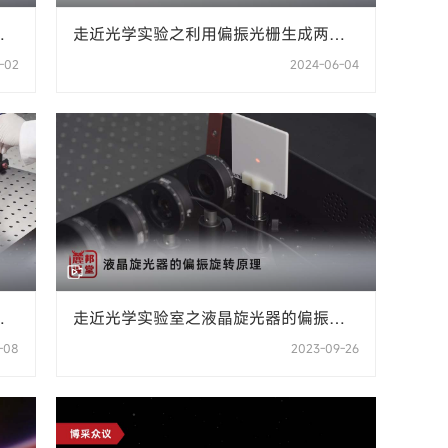
产
走近光学实验之利用偏振光栅生成两束
平行光
-02
2024-06-04
与
走近光学实验室之液晶旋光器的偏振旋
转原理
-08
2023-09-26