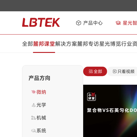
产品中心
星光
全部
麓邦课堂
解决方案
麓邦专访
星光博览
行业
全部
只看视频
产品方向
微纳
光学
机械
系统