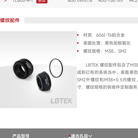
TL600-A-T
600 mm±1%
400-750 nm
94.
新品
螺纹配件
材质：6061-T6铝合金
表面处理：黑色阳极氧化
螺纹规格：M38、SM2
LBTEK 螺纹配件包含了M3
成到已有的系统当中。表面黑色阳极
SM2外螺纹和M38×0.5内螺纹
寸，螺纹规格的转接件定制服务
产品型号
通光孔径