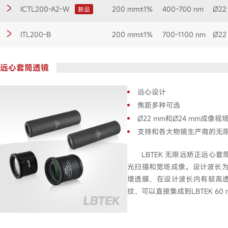
ICTL200-A2-W
200 mm±1%
400-700 nm
Ø22
新品
ITL200-B
200 mm±1%
700-1100 nm
Ø22
远心套筒透镜
远心设计
焦距多种可选
Ø22 mm和Ø24 mm成像视
支持和各大物镜生产商的无
LBTEK 无限远矫正远
光扫描和宽场成像。设计波长为350
增透膜，在设计波长内有较高透过
纹，可以直接集成到LBTEK 60