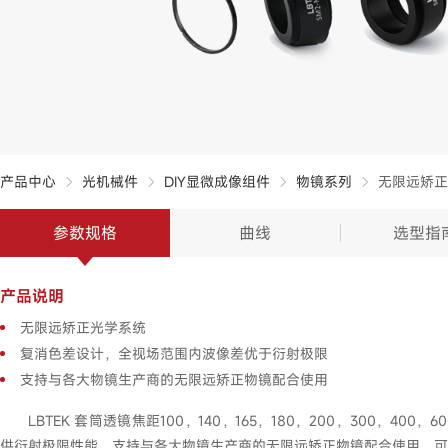
产品中心
光机械件
DIY显微成像组件
物镜系列
无限远矫正
参数规格
曲线
选型指
产品说明
无限远矫正光学系统
复消色差设计，全视场范围内波像差优于衍射极限
支持与各大物镜生产商的无限远矫正物镜配合使用
LBTEK 套筒透镜焦距100，140，165，180，200，300，40
供衍射极限性能。支持与各大物镜生产商的无限远矫正物镜配合使用。可