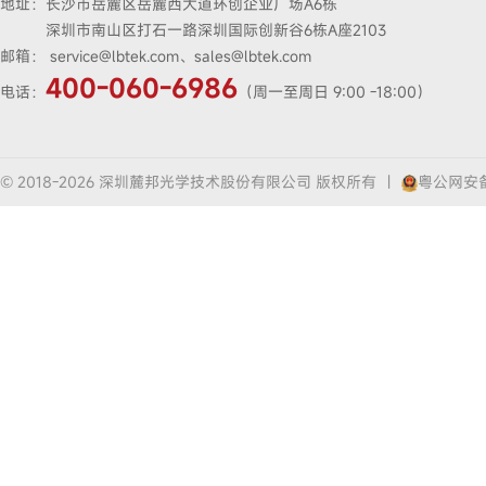
地址：
长沙市岳麓区岳麓西大道环创企业广场A6栋
深圳市南山区打石一路深圳国际创新谷6栋A座2103
邮箱：
service@lbtek.com、sales@lbtek.com
400-060-6986
电话：
（周一至周日 9:00 -18:00）
© 2018-2026 深圳麓邦光学技术股份有限公司 版权所有
|
粤公网安备4