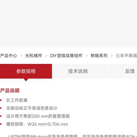
产品中心
光机械件
DIY显微成像组件
物镜系列
三丰平场消
参数规格
技术说明
反馈
产品说明
长工作距离
无限远校正平场消色差设计
设计用于焦距200 mm的套管透镜
螺纹规格：W26 mm×0.706 mm
LBTEK提供Mitutoyo平场消色差物镜，该平场消色差物镜具有W26