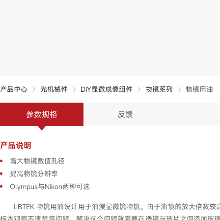
产品中心
光机械件
DIY显微成像组件
物镜系列
物镜用油
参数规格
反馈
产品说明
增大物镜数值孔径
提高物镜分辨率
Olympus与Nikon两种可选
LBTEK 物镜用油设计用于油浸显微镜物镜。由于油镜的放大倍
标本观察不清楚等问题，解决这个问题就需要在透镜与玻片之间添加玻璃折