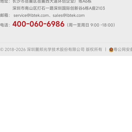
地址：
长沙市岳麓区岳麓西大道环创企业广场A6栋
深圳市南山区打石一路深圳国际创新谷6栋A座2103
邮箱：
service@lbtek.com、sales@lbtek.com
400-060-6986
电话：
（周一至周日 9:00 -18:00）
© 2018-2026 深圳麓邦光学技术股份有限公司 版权所有
|
粤公网安备4