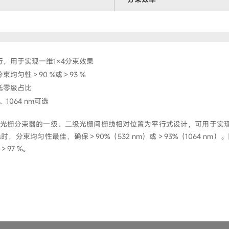
，用于实现一维1×4分束效果
束均匀性＞90 %或＞93 %
低零级占比
、1064 nm可选
×4级联光栅分束器的一级、二级光栅间栅线相对位置为平行式设计，可用于实现
，分束均匀性最佳，确保＞90%（532 nm）或＞93%（1064 nm
97 %。