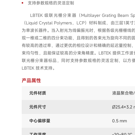
支持参数规格的灵活定制
LBTEK 级联光栅分束器（Multilayer Grating Be
（Liquid Crystal Polymers，LCP）材料制成，
为单波长器件。当入射光为线偏振光时，根据各级光栅栅线
现一维或二维的四分束功能，且得到的各束光为旋向不同的
有较高的透过率，通过更优的相位设计和精确的延迟量控制
束均匀性，且能保证较高的分束角精度。LBTEK 提供工作波长λ为
联光栅分束器标品，同时支持参数规格的灵活定制，以方
LBTEK 技术支持。
产品属性
元件材质
液晶聚合物/
元件尺寸
Ø25.4×3.
中心偏移量
0.5 mm
工作温度
-20~80 ℃