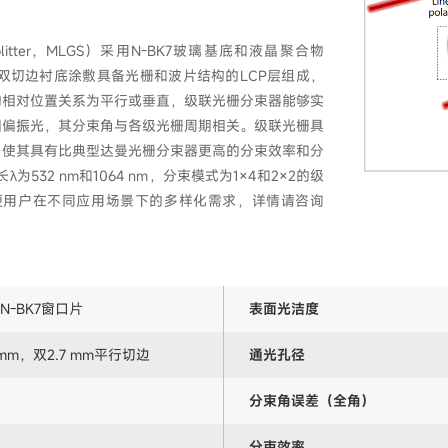
am Splitter，MLGS）采用N-BK7玻璃基底和液晶聚合物
由三层1英寸双切边衬底涂敷具备光栅和波片结构的LCP层组成，
的相对位置关系为平行或垂直，级联光栅分束器能够实
圆偏振光，其分束角与各级光栅周期相关。级联光栅具
，使其具有比典型达曼光栅分束器更高的分束效率和分
532 nm和1064 nm，分束模式为1×4和2×2的级
便用户在不同应用场景下的多样化需求，详情请咨询
N-BK7窗口片
表面光洁度
2 mm，双2.7 mm平行切边
通光孔径
分束角误差（全角）
分束效率