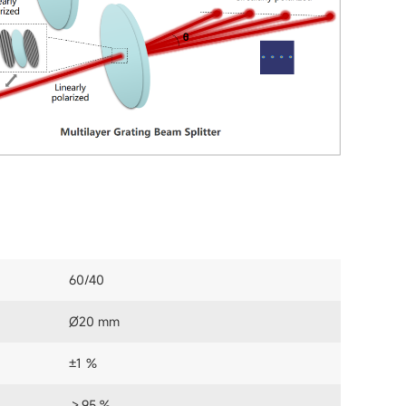
60/40
Ø20 mm
±1 ％
＞95 %