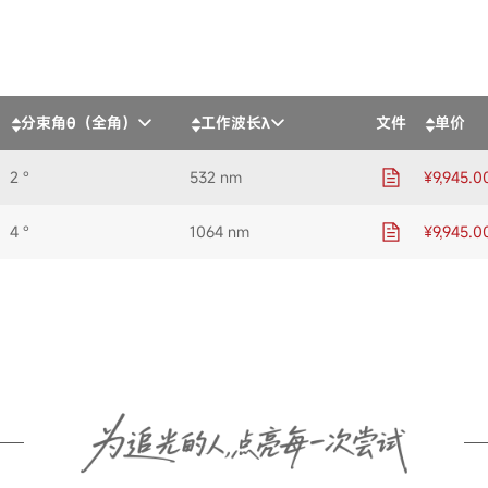
分束角θ（全角）
工作波长λ
文件
单价
2 °
532 nm
¥9,945.0
4 °
1064 nm
¥9,945.0