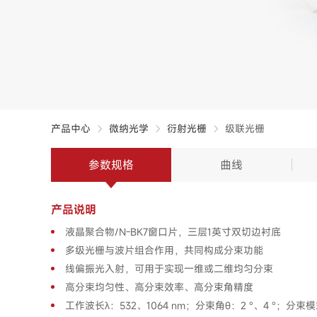
产品中心
微纳光学
衍射光栅
级联光栅
参数规格
曲线
产品说明
液晶聚合物/N-BK7窗口片，三层1英寸双切边衬底
多级光栅与波片组合作用，共同构成分束功能
线偏振光入射，可用于实现一维或二维均匀分束
高分束均匀性、高分束效率、高分束角精度
工作波长λ：532、1064 nm；分束角θ：2 °、4 °；分束模