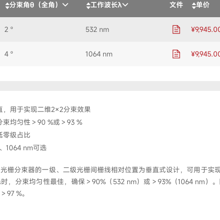
分束角θ（全角）
工作波长λ
文件
单价
2 °
532 nm
¥9,945.0
4 °
1064 nm
¥9,945.0
，用于实现二维2×2分束效果
束均匀性＞90 %或＞93 %
低零级占比
、1064 nm可选
×2级联光栅分束器的一级、二级光栅间栅线相对位置为垂直式设计，可用于实现
，分束均匀性最佳，确保＞90%（532 nm）或＞93%（1064 nm
97 %。