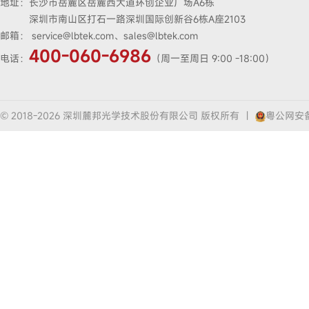
地址：
长沙市岳麓区岳麓西大道环创企业广场A6栋
深圳市南山区打石一路深圳国际创新谷6栋A座2103
邮箱：
service@lbtek.com、sales@lbtek.com
400-060-6986
电话：
（周一至周日 9:00 -18:00）
© 2018-2026 深圳麓邦光学技术股份有限公司 版权所有
|
粤公网安备4