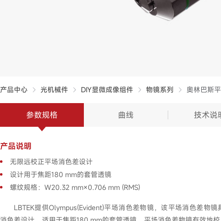
产品中心
光机械件
DIY显微成像组件
物镜系列
奥林巴斯平
参数规格
曲线
技术说
产品说明
无限远校正平场消色差设计
设计用于焦距180 mm的套管透镜
螺纹规格：W20.32 mm×0.706 mm (RMS)
LBTEK提供Olympus(Evident)平场消色差物镜，该平场消色
消色差设计，适用于焦距180 mm的套管透镜。平场消色差物镜有效地