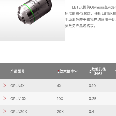
LBTEK提供Olympus(
标准的RMS螺纹，使用LBTEK
平场消色差干物镜在均适用于明场
参数见产品规格表。
数值孔径
产品型号
放大倍率
（NA）
OPLN4X
4X
0.10
OPLN10X
10X
0.25
OPLN20X
20X
0.4