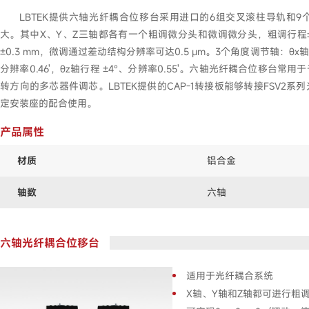
LBTEK提供六轴光纤耦合位移台采用进口的6组交叉滚柱导轨和
大。其中X、Y、Z三轴都各有一个粗调微分头和微调微分头，粗调行程±6.
±0.3 mm，微调通过差动结构分辨率可达0.5 μm。3个角度调节轴：θx轴行程
分辨率0.46'，θz轴行程 ±4°、分辨率0.55'。六轴光纤耦合位移台
转方向的多芯器件调芯。LBTEK提供的CAP-1转接板能够转接FSV2系列
定安装座的配合使用。
产品属性
材质
铝合金
轴数
六轴
六轴光纤耦合位移台
适用于光纤耦合系统
X轴、Y轴和Z轴都可进行粗