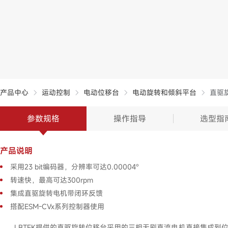
产品中心
运动控制
电动位移台
电动旋转和倾斜平台
直驱
参数规格
操作指导
选型指
产品说明
采用23 bit编码器，分辨率可达0.00004°
转速快，最高可达300rpm
集成直驱旋转电机带闭环反馈
搭配ESM-CVx系列控制器使用
LBTEK提供的直驱旋转位移台采用的三相无刷直流电机直接集成到