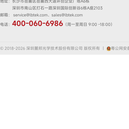
地址：
长沙市岳麓区岳麓西大道环创企业广场A6栋
深圳市南山区打石一路深圳国际创新谷6栋A座2103
邮箱：
service@lbtek.com、sales@lbtek.com
400-060-6986
电话：
（周一至周日 9:00 -18:00）
© 2018-2026 深圳麓邦光学技术股份有限公司 版权所有
|
粤公网安备4