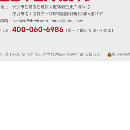
地址：
长沙市岳麓区岳麓西大道环创企业广场A6栋
深圳市南山区打石一路深圳国际创新谷6栋A座2103
邮箱：
service@lbtek.com、sales@lbtek.com
400-060-6986
电话：
（周一至周日 9:00 -18:00）
© 2018-2026 深圳麓邦光学技术股份有限公司 版权所有
|
粤公网安备4