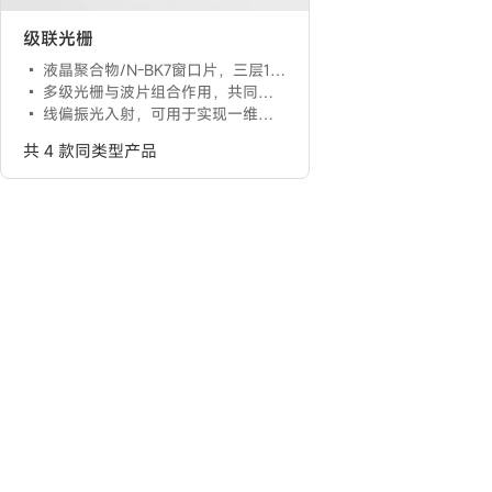
级联光栅
液晶聚合物/N-BK7窗口片，三层1英寸双切边衬底
多级光栅与波片组合作用，共同构成分束功能
线偏振光入射，可用于实现一维或二维均匀分束
共 4 款同类型产品