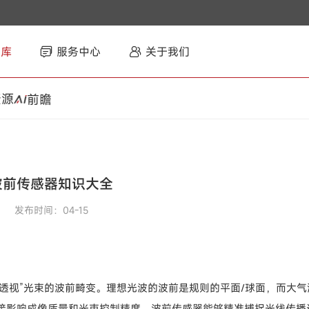
智库
服务中心
关于我们
资源
前瞻
波前传感器知识大全
发布时间：04-15
能“透视”光束的波前畸变。理想光波的波前是规则的平面/球面，而大气
接影响成像质量和光束控制精度。波前传感器能够精准捕捉光线传播