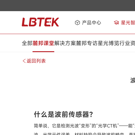
产品中心
星光
全部
麓邦课堂
解决方案
麓邦专访
星光博览
行业
返回列表
什么是波前传感器？
简单说，它是检测光波“变形”的“光学CT机”——
流、光学元件误差、材料缺陷会导致波前畸变，直