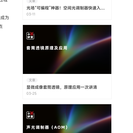
文章
光场“可编程”神器！空间光调制器快速入门指南
03-11
已成为
点
文章
显微成像套筒透镜，原理应用一次讲清
03-25