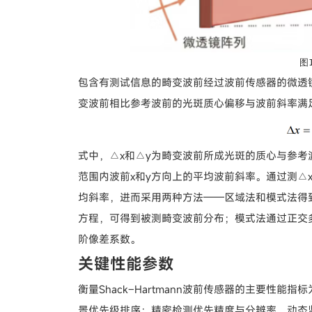
图
包含有测试信息的畸变波前经过波前传感器的微透
变波前相比参考波前的光斑质心偏移与波前斜率满
式中，△x和△y为畸变波前所成光斑的质心与参考波
范围内波前x和y方向上的平均波前斜率。通过测△
均斜率，进而采用两种方法——区域法和模式法得
方程，可得到被测畸变波前分布；模式法通过正交
阶像差系数。
关键性能参数
衡量Shack‒Hartmann波前传感器的主要
景优先级排序：精密检测优先精度与分辨率，动态