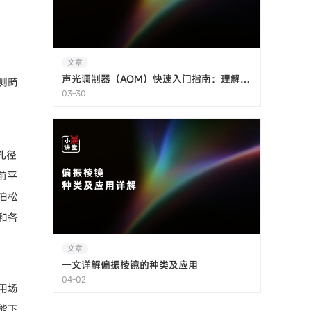
文章
声光调制器（AOM）快速入门指南：理解声波与光束的相互作用
测畸
03-30
孔径
前平
泊松
和各
文章
一文详解偏振棱镜的种类及应用
04-02
用场
能下