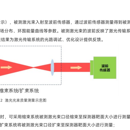
所示），被测激光束入射至波前传感器，通过波前传感器测量得到被
远场分布、环围能量曲线等参数。被测激光束的波前反映了激光传输
数测量结果为激光传输系统的光路调试、优化设计提供反馈。
图2 激光光束质量测量示意图
小时，可采用缩束系统被测激光束口径缩束至探测器靶面大小进行测
采用扩束系统将被测激光束口径扩束至探测器靶面大小进行测量；