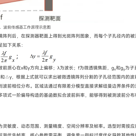
1 波前传感器工作原理示意图
镜阵列后，在探测器靶面上得到光斑阵列图象，而每个子孔径内的被
足如下关系：
前质心在x和y方向上偏移；λ为波长；f为微透镜焦距，g
和g
为子
x
y
x和△y，根据上式就可以求出被微透镜阵列分割的子孔径范围内的波
到波前相位分布。区域法通过有限差分模型直接求解纽曼边界条件的
多项式一阶偏导构造的基函数拟合波前斜率，能够得到被测波前分布
性能指标为灵敏度、动态范围、测量精度、空间分辨率及帧率。选型时需按应
监测优先帧率。核心参数需平衡，避免单一指标过度优化导致其他性